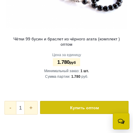
Чётки 99 бусин и браслет из чёрного агата (комплект )
оптом
Цена за единицу
1.780
руб
Минимальный заказ:
1 шт.
Сумма партии:
1.780
руб.
-
+
Купить оптом
Онлай
консу