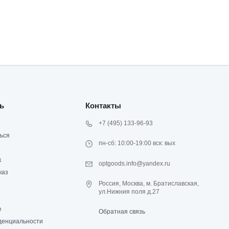
ь
Контакты
+7 (495) 133-96-93
ься
пн-сб: 10:00-19:00 вск: вых
к
optgoods.info@yandex.ru
каз
Россия, Москва, м. Братиславская,
ул.Нижния поля д.27
е
Обратная связь
денциальности