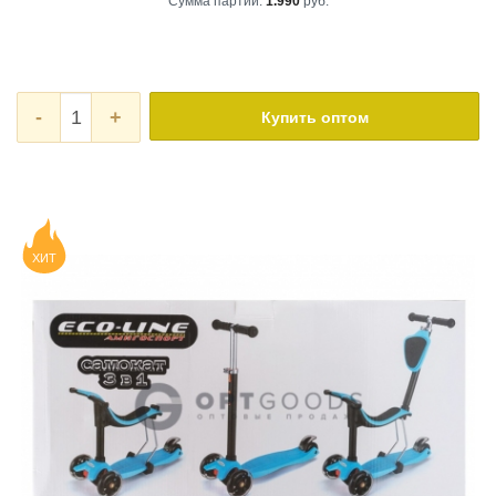
Сумма партии:
1.990
руб.
-
+
Купить оптом
ХИТ