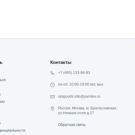
ь
Контакты
+7 (495) 133-96-93
ься
пн-сб: 10:00-19:00 вск: вых
к
optgoods.info@yandex.ru
каз
Россия, Москва, м. Братиславская,
ул.Нижния поля д.27
е
Обратная связь
денциальности