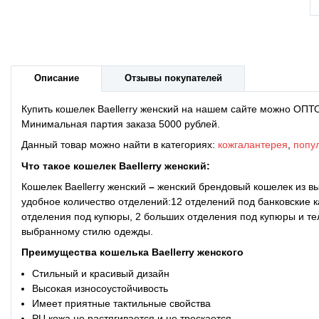
Описание
Отзывы покупателей
Купить кошелек Baellerry женский на нашем сайте можно ОПТО
Минимальная партия заказа 5000 рублей.
Данный товар можно найти в категориях:
кожгалантерея
,
попу
Что такое
кошелек Baellerry женский:
Кошелек Baellerry женский
–
женский брендовый кошелек из вы
удобное количество отделений:12 отделений под банковские к
отделения под купюры, 2 больших отделения под купюры и т
выбранному стилю одежды.
Преимущества
кошелька Baellerry женского
Стильный и красивый дизайн
Высокая износоустойчивость
Имеет приятные тактильные свойства
PU кожа не растягивается и не трескается