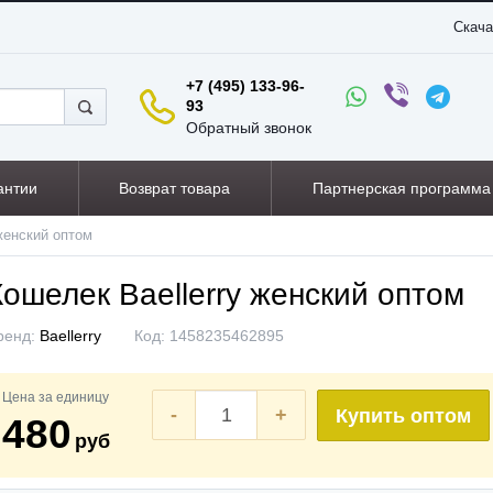
Скача
+7 (495) 133-96-
93
Обратный звонок
антии
Возврат товара
Партнерская программа
женский оптом
Кошелек Baellerry женский оптом
ренд:
Baellerry
Код:
1458235462895
Цена за единицу
-
+
Купить оптом
480
руб