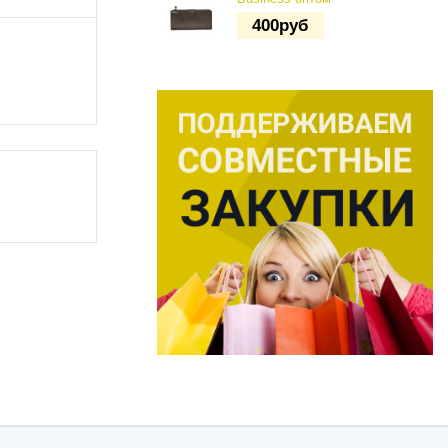
400
руб