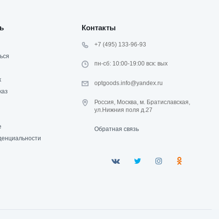
ь
Контакты
+7 (495) 133-96-93
ься
пн-сб: 10:00-19:00 вск: вых
к
optgoods.info@yandex.ru
каз
Россия, Москва, м. Братиславская,
ул.Нижния поля д.27
е
Обратная связь
денциальности