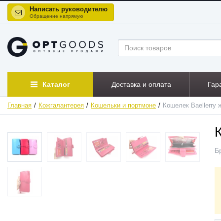
Написать руководителю
Обращение напрямую
Каталог
Доставка и оплата
Гар
Главная
Кожгалантерея
Кошельки и портмоне
Кошелек Baellerry 
ХИТ
Б