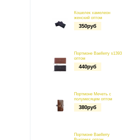
Кошелек хамелеон
женский оптом
350
руб
Портмоне Baellerry s1393
оптом
440
руб
Портмоне Мечеть с
полумесяцем оптом
380
руб
Портмоне Baellerry
Business оптом