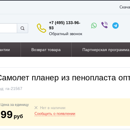
Скача
+7 (495) 133-96-
93
Обратный звонок
антии
Возврат товара
Партнерская программа
Самолет планер из пенопласта оп
од:
ra-21567
Цена за единицу
Нет в наличии
99
Сообщить о появлении
руб