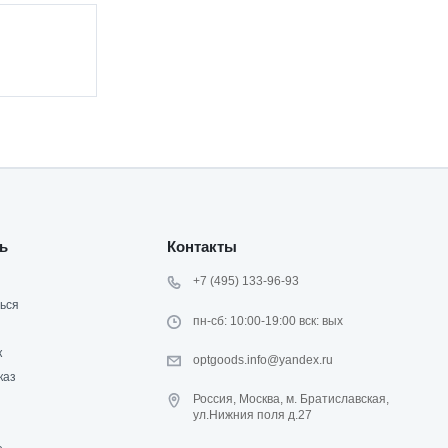
ь
Контакты
+7 (495) 133-96-93
ься
пн-сб: 10:00-19:00 вск: вых
к
optgoods.info@yandex.ru
каз
Россия, Москва, м. Братиславская,
ул.Нижния поля д.27