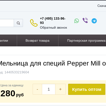
Скача
+7 (495) 133-96-
93
Обратный звонок
антии
Возврат товара
Партнерская программа
Мельница для специй Pepper Mill 
од:
1440533219604
Цена за единицу
-
+
Купить оптом
280
руб