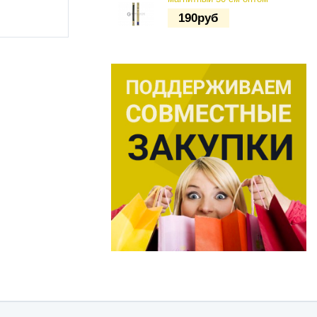
190
руб