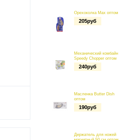
Орехоколка Max оптом
205
руб
Механический комбайн
Speedy Chopper оптом
240
руб
Маслeнка Butter Dish
оптом
190
руб
Держатель для ножей
магнитный 50 см оптом