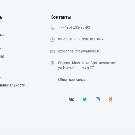
ь
Контакты
+7 (495) 133-96-93
ься
пн-сб: 10:00-19:00 вск: вых
к
optgoods.info@yandex.ru
каз
Россия, Москва, м. Братиславская,
ул.Нижния поля д.27
е
Обратная связь
денциальности