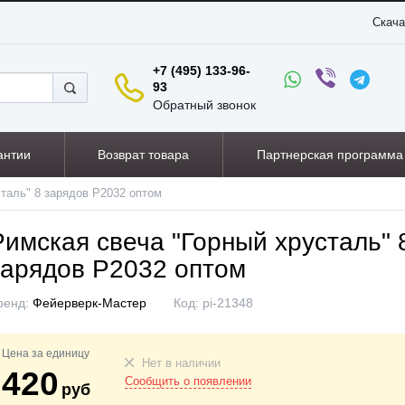
Скача
+7 (495) 133-96-
93
Обратный звонок
антии
Возврат товара
Партнерская программа
таль" 8 зарядов P2032 оптом
Римская свеча "Горный хрусталь" 
зарядов P2032 оптом
ренд:
Фейерверк-Мастер
Код:
pi-21348
Цена за единицу
Нет в наличии
420
Сообщить о появлении
руб