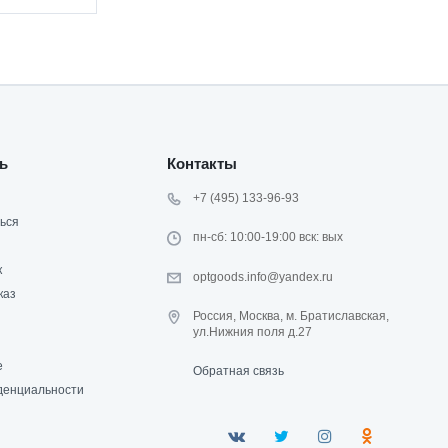
ь
Контакты
+7 (495) 133-96-93
ься
пн-сб: 10:00-19:00 вск: вых
к
optgoods.info@yandex.ru
каз
Россия, Москва, м. Братиславская,
ул.Нижния поля д.27
е
Обратная связь
денциальности