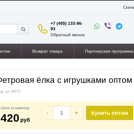
Скача
+7 (495) 133-96-
93
Обратный звонок
антии
Возврат товара
Партнерская программа
Фетровая ёлка с игрушками оптом
од:
pr-4672
Цена за единицу
-
+
Купить оптом
420
руб