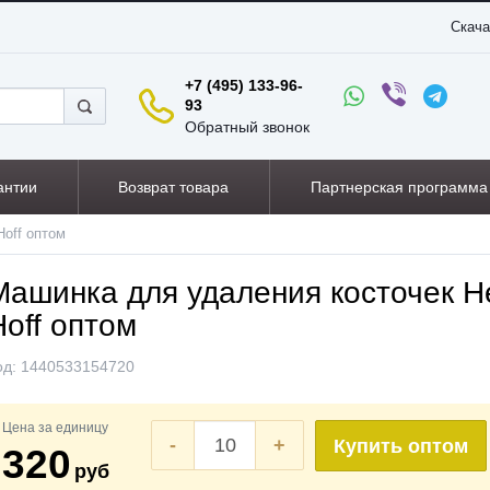
Скача
+7 (495) 133-96-
93
Обратный звонок
антии
Возврат товара
Партнерская программа
Hoff оптом
Машинка для удаления косточек He
Hoff оптом
од:
1440533154720
Цена за единицу
-
+
Купить оптом
320
руб