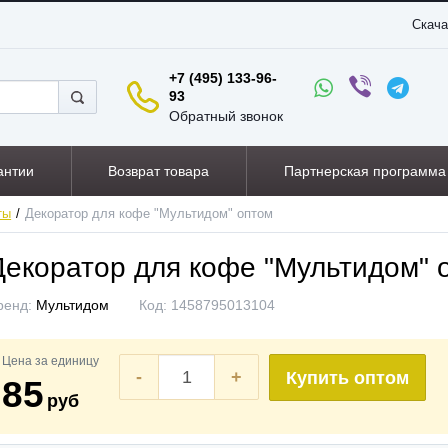
Скача
+7 (495) 133-96-
93
Обратный звонок
антии
Возврат товара
Партнерская программа
ты
Декоратор для кофе "Мультидом" оптом
Декоратор для кофе "Мультидом" 
ренд:
Мультидом
Код:
1458795013104
Цена за единицу
-
+
Купить оптом
85
руб