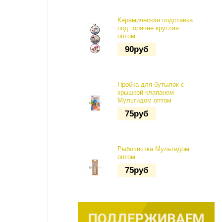
Керамическая подставка
под горячее круглая
оптом
90
руб
Пробка для бутылок с
крышкой-клапаном
Мультидом оптом
75
руб
Рыбочистка Мультидом
оптом
75
руб