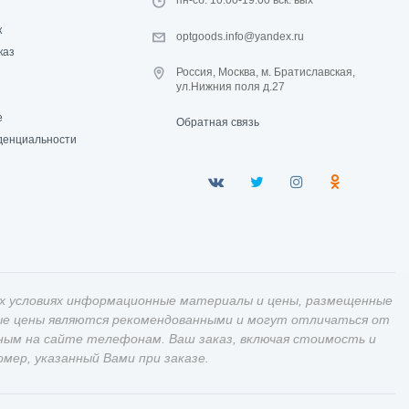
пн-сб: 10:00-19:00 вск: вых
к
optgoods.info@yandex.ru
каз
Россия, Москва, м. Братиславская,
ул.Нижния поля д.27
е
Обратная связь
денциальности
х условиях информационные материалы и цены, размещенные
ные цены являются рекомендованными и могут отличаться от
ным на сайте телефонам. Ваш заказ, включая стоимость и
ер, указанный Вами при заказе.