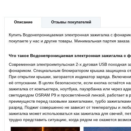
Описание
Отзывы покупателей
Купить
Водонепроницаемая электронная зажигалка с фонари
покупаете у нас и другие товары. Минимальная партия заказа 
Что такое Водонепроницаемая электронная зажигалка с 
Современная электроимпульсная 2-х дуговая USB походная за
фонариком. Специальным блокиратором крышка защищена от сл
При открытии крышки, загорается индикатор заряда. Включен
её отпускании. В целях безопасности, если кнопка остаётся н
зажигалка от компьютера, ноутбука, пауэрбанка или через ад
светодиодом OSRAM P9 и просветлённой линзой, работает в 
преимуществ перед газовыми зажигалками, турбо зажигалками
разряд. Поджиг совершенно не зависит от температуры и любы
зажигалка может использоваться как зажигалка для свечей, пе
трудно представить ситуацию, когда рядом не окажется возмож