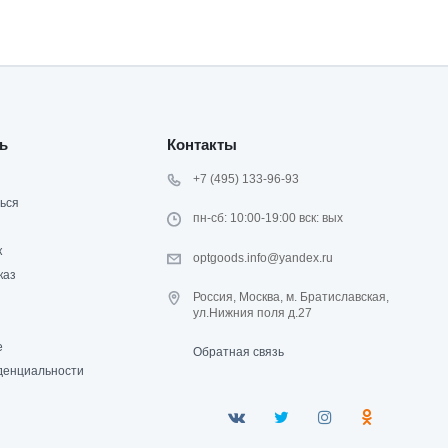
ь
Контакты
+7 (495) 133-96-93
ься
пн-сб: 10:00-19:00 вск: вых
к
optgoods.info@yandex.ru
каз
Россия, Москва, м. Братиславская,
ул.Нижния поля д.27
е
Обратная связь
денциальности