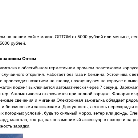
ком
на нашем сайте можно ОПТОМ от 5000 рублей или меньше, ес
5000 рублей.
фонариком Оптом
жигалка в облегчённом герметичном прочном пластиковом корпусе
учайного открытия. Работает без газа и бензина. Устойчива к ве
ие происходит нажатием на кнопку, находящуюся на корпусе и вык
ажатой поджиг выключается автоматически через 7 секунд. Заряжае
аптер. Автоматически отключается при полной зарядке. Фонарик с я
режиме свечения и мигания.Электронная зажигалка обладает рядо
 и бензиновыми зажигалками. Доступность, легкость перезарядки и
х погодных условий, будь то сильный мороз, ветер или дождь. Эл
тард, мангала, костра, как незаменимый аксессуар в походе и на ры
ность зарядки.