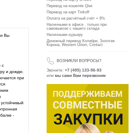
Перевод на кошелёк Qiwi
Перевод на карт Tinkoff
Оплата на расчётный счёт + 8%
Наличными в офисе , только при
самовывозе с нашего склада
Наличными курьеру
ли Вы
Денежный перевод Колибри, Золотая
Корона, Western Union, Contact
ВОЗНИКЛИ ВОПРОСЫ?
 с
Звоните:
+7 (495) 133-96-93
тру и дождю.
или
мы сами Вам перезвоним
лючается при
тся
рким
м
 устойчивый
ектронная
балке -