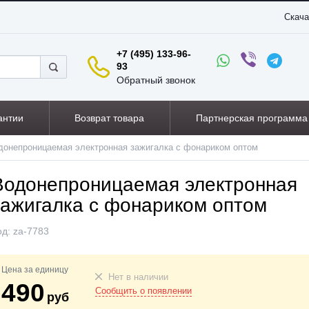
Скача
+7 (495) 133-96-
93
Обратный звонок
антии
Возврат товара
Партнерская программа
донепроницаемая электронная зажигалка с фонариком оптом
Водонепроницаемая электронная
зажигалка с фонариком оптом
од:
za-7783
Цена за единицу
Нет в наличии
490
Сообщить о появлении
руб