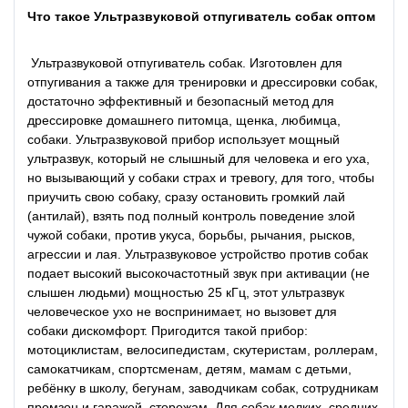
Что такое Ультразвуковой отпугиватель собак оптом
Ультразвуковой отпугиватель собак. Изготовлен для
отпугивания а также для тренировки и дрессировки собак,
достаточно эффективный и безопасный метод для
дрессировке домашнего питомца, щенка, любимца,
собаки. Ультразвуковой прибор использует мощный
ультразвук, который не слышный для человека и его уха,
но вызывающий у собаки страх и тревогу, для того, чтобы
приучить свою собаку, сразу остановить громкий лай
(антилай), взять под полный контроль поведение злой
чужой собаки, против укуса, борьбы, рычания, рысков,
агрессии и лая. Ультразвуковое устройство против собак
подает высокий высокочастотный звук при активации (не
слышен людьми) мощностью 25 кГц, этот ультразвук
человеческое ухо не воспринимает, но вызовет для
собаки дискомфорт. Пригодится такой прибор:
мотоциклистам, велосипедистам, скутеристам, роллерам,
самокатчикам, спортсменам, детям, мамам с детьми,
ребёнку в школу, бегунам, заводчикам собак, сотрудникам
промзон и гаражей, сторожам. Для собак мелких, средних