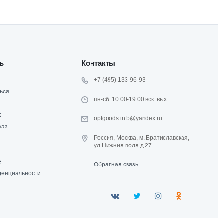
ь
Контакты
+7 (495) 133-96-93
ься
пн-сб: 10:00-19:00 вск: вых
к
optgoods.info@yandex.ru
каз
Россия, Москва, м. Братиславская,
ул.Нижния поля д.27
е
Обратная связь
денциальности