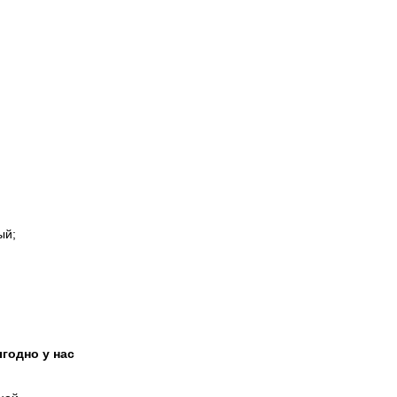
ый;
годно у нас