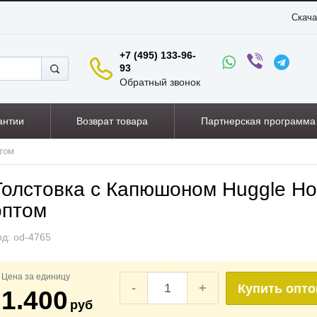
Скача
+7 (495) 133-96-
93
Обратный звонок
антии
Возврат товара
Партнерская программа
том
Толстовка с Капюшоном Huggle Ho
оптом
од:
od-4765
Цена за единицу
-
+
Купить опт
1.400
руб