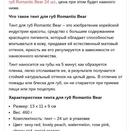
губ Romantic Bear 24 шт
., цена при этом будет намного
ниже.
Что такое
тинт для губ Romantic Bear
Тинт для губ Romantic Bear – это изобретение корейской
индустрии красоты, средство с большим содержанием
красящего пигмента, который обладает способностью
впитываться в кожу, придавая ей естественный матовый
оттенок, яркость же его регулируется в зависимости от
нанесенного количества.
Тинт наносится на губы на 5 минут, как образуется
пленка, легко отслаиваете ее, в результате получается
стойкий натуральный оттенок на целый день. В отличие от
помады или блеска для губ, он не стирается при приеме
пищи или при поцелуях.
Характеристики
тинта для губ Romantic Bear
Размер: 13 х 11 х 9 см
Вес: 460 г
Комплектность: тинт – 24 шт. в упаковке
Цвет: sexy red, lovely peach, watermelon, rose pink,
cherry red, sweet orange