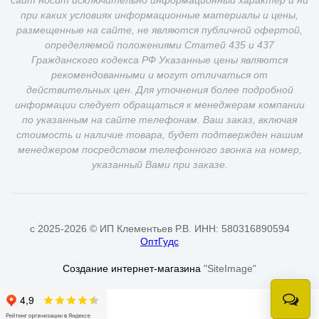
сайт носит исключительно информационный характер и ни
при каких условиях информационные материалы и цены,
размещенные на сайте, не являются публичной офертой,
определяемой положениями Статей 435 и 437
Гражданского кодекса РФ Указанные цены являются
рекомендованными и могут отличаться от
действительных цен. Для уточнения более подробной
информации следует обращаться к менеджерам компании
по указанным на сайте телефонам. Ваш заказ, включая
стоимость и наличие товара, будет подтвержден нашим
менеджером посредством телефонного звонка на номер,
указанный Вами при заказе.
c 2025-2026 © ИП Клементьев Р.В. ИНН: 580316890594
ОптГудс
Создание интернет-магазина
"SiteImage"
Онлай