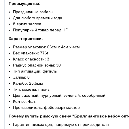
Преимущества:
Праздничные забавы
Для любого времени года
8 ярких залпов
Популярный товар перед НГ
Характеристики:
Размер упаковки: 66см x 4см x 4см
Вес упаковки: 776г
Класс опасности: 3
Радиус опасной зоны: 30
Тип активации: фитиль
Залпы: 8
Калибр: 25,5мм
Тип: кометы, пионы
Цвет: желтый, пурпурный, зеленый, серебряный
Кол-во: 4шт.
Производитель: фейерверк мастер
Почему купить
римскую свечу "Бриллиантовое небо» оп
Гарантия низких цен, напрямую от производителя