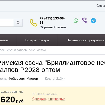
Скача
+7 (495) 133-96-
93
Обратный звонок
антии
Возврат товара
Партнерская программа
вое небо" 8 залпов P2028 оптом
Римская свеча "Бриллиантовое не
залпов P2028 оптом
ренд:
Фейерверк-Мастер
Код:
pi-21344
Цена за единицу
Нет в наличии
620
Сообщить о появлении
руб