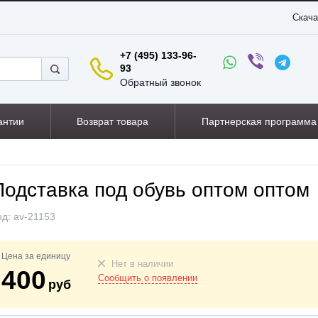
Скача
+7 (495) 133-96-
93
Обратный звонок
антии
Возврат товара
Партнерская программа
Подставка под обувь оптом оптом
од:
av-21153
Цена за единицу
Нет в наличии
400
Сообщить о появлении
руб