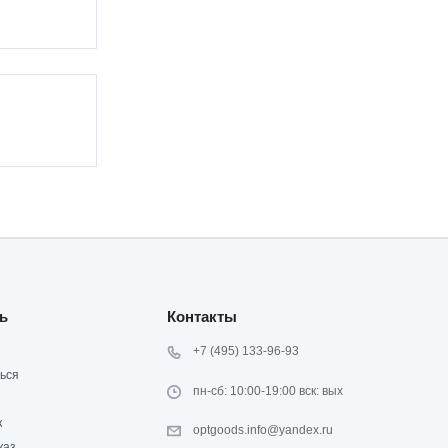
ь
Контакты
+7 (495) 133-96-93
ься
пн-сб: 10:00-19:00 вск: вых
к
optgoods.info@yandex.ru
каз