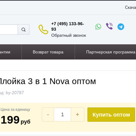
Скача
+7 (495) 133-96-
93
Обратный звонок
антии
Возврат товара
Партнерская программа
Плойка 3 в 1 Nova оптом
од:
by-20787
Цена за единицу
-
+
Купить оптом
199
руб