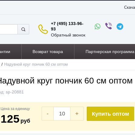
Скача
+7 (495) 133-96-
93
Обратный звонок
антии
Возврат товара
Партнерская программа
я
Надувной круг пончик 60 см оптом
Надувной круг пончик 60 см оптом
од:
sp-20881
Цена за единицу
-
+
Купить оптом
125
руб