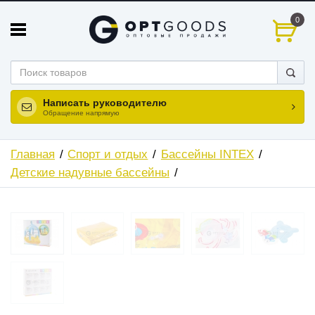
0
Написать руководителю
Обращение напрямую
Главная
Спорт и отдых
Бассейны INTEX
Детские надувные бассейны