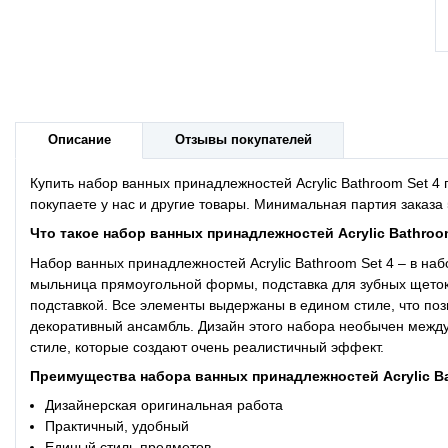
Описание
Отзывы покупателей
Купить набор ванных принадлежностей Acrylic Bathroom Set 
покупаете у нас и другие товары. Минимальная партия заказа 
Что такое
набор ванных принадлежносте
й
Acrylic Bathroo
Набор ванных принадлежностей
Acrylic Bathroom Set 4
– в наб
мыльница прямоугольной формы, подставка для зубных щеток 
подставкой. Все элементы выдержаны в едином стиле, что по
декоративный ансамбль. Дизайн этого набора необычен меж
стиле, которые создают очень реалистичный эффект.
Преимущества
набора ванных принадлежносте
й
Acrylic B
Дизайнерская оригинальная работа
Практичный, удобный
Единый стиль предметов