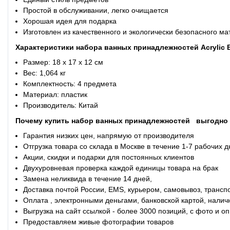
Простой в обслуживании, легко очищается
Хорошая идея для подарка
Изготовлен из качественного и экологически безопасного м
Характеристики
набора ванных принадлежносте
й
Acrylic 
Размер: 18 х 17 х 12 см
Вес: 1,064 кг
Комплектность: 4 предмета
Материал: пластик
Производитель: Китай
Почему купить
набор ванных принадлежносте
й
выгодно 
Гарантия низких цен, напрямую от производителя
Отгрузка товара со склада в Москве в течение 1-7 рабочих 
Акции, скидки и подарки для постоянных клиентов
Двухуровневая проверка каждой единицы товара на брак
Замена неликвида в течение 14 дней,
Доставка почтой России, EMS, курьером, самовывоз, трансп
Оплата , электронными деньгами, банковской картой, налич
Выгрузка на сайт ссылкой - более 3000 позиций, с фото и 
Предоставляем живые фотографии товаров