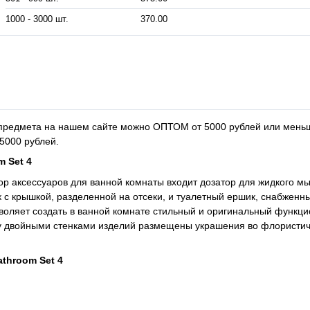
1000 - 3000 шт.
370.00
4 предмета на нашем сайте можно ОПТОМ от 5000 рублей или мень
5000 рублей.
m Set 4
ор аксессуаров для ванной комнаты входит дозатор для жидкого мы
с крышкой, разделенной на отсеки, и туалетный ершик, снабженн
зволяет создать в ванной комнате стильный и оригинальный функц
ду двойными стенками изделий размещены украшения во флористи
athroom Set 4