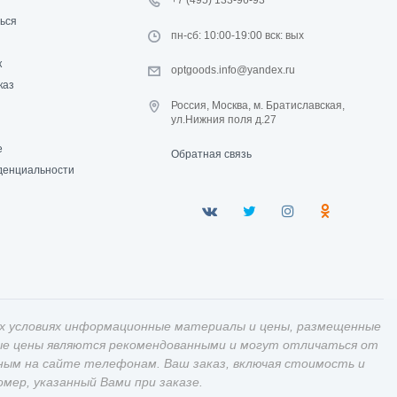
+7 (495) 133-96-93
ься
пн-сб: 10:00-19:00 вск: вых
к
optgoods.info@yandex.ru
каз
Россия, Москва, м. Братиславская,
ул.Нижния поля д.27
е
Обратная связь
денциальности
х условиях информационные материалы и цены, размещенные
ные цены являются рекомендованными и могут отличаться от
ным на сайте телефонам. Ваш заказ, включая стоимость и
ер, указанный Вами при заказе.