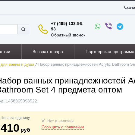
Скача
+7 (495) 133-96-
93
Обратный звонок
антии
Возврат товара
Партнерская программа
 для ванны и душа
Набор ванных принадлежностей Acrylic Bathroom Se
Набор ванных принадлежностей Ac
Bathroom Set 4 предмета оптом
од:
1458965098522
Цена за единицу
Нет в наличии
410
Сообщить о появлении
руб