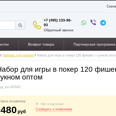
Скача
+7 (495) 133-96-
93
Обратный звонок
антии
Возврат товара
Партнерская программа
Наборы для покера
Набор для игры в покер 120 фишек с сукном опт
Набор для игры в покер 120 фише
сукном оптом
од:
po-20341
Цена за единицу
Нет в наличии
480
Сообщить о появлении
руб