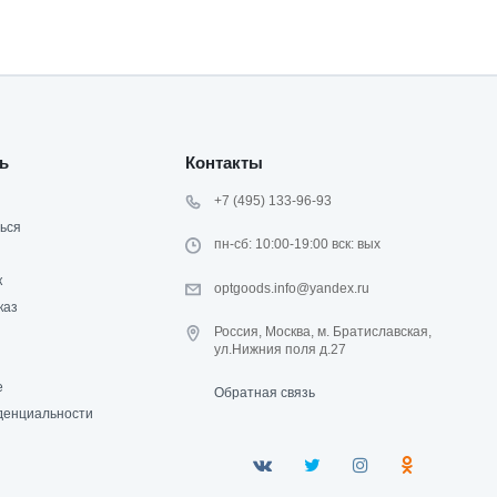
ь
Контакты
+7 (495) 133-96-93
ься
пн-сб: 10:00-19:00 вск: вых
к
optgoods.info@yandex.ru
каз
Россия, Москва, м. Братиславская,
ул.Нижния поля д.27
е
Обратная связь
денциальности