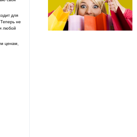
ходит для
 Теперь не
ки любой
ым ценам,