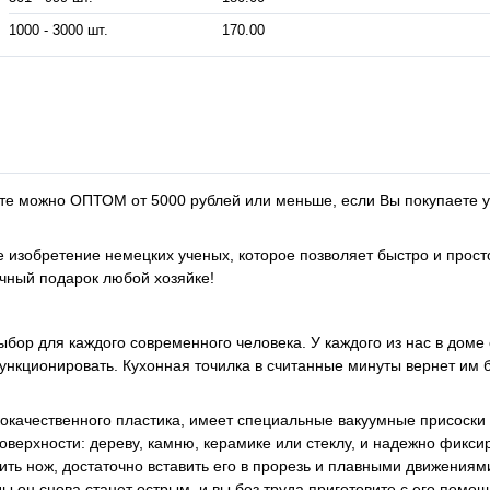
1000 - 3000 шт.
170.00
йте можно ОПТОМ от 5000 рублей или меньше, если Вы покупаете у
 изобретение немецких ученых, которое позволяет быстро и прост
чный подарок любой хозяйке!
бор для каждого современного человека. У каждого из нас в доме 
ункционировать. Кухонная точилка в считанные минуты вернет им
кокачественного пластика, имеет специальные вакуумные присоски
оверхности: дереву, камню, керамике или стеклу, и надежно фикси
ить нож, достаточно вставить его в прорезь и плавными движениям
ы он снова станет острым, и вы без труда приготовите с его помо