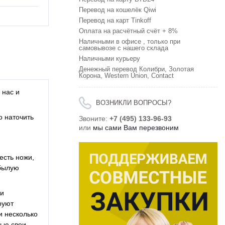
Перевод на кошелёк Qiwi
Перевод на карт Tinkoff
Оплата на расчётный счёт + 8%
Наличными в офисе , только при
самовывозе с нашего склада
Наличными курьеру
Денежный перевод Колибри, Золотая
Корона, Western Union, Contact
 нас и
ВОЗНИКЛИ ВОПРОСЫ?
о наточить
Звоните:
+7 (495) 133-96-93
или
мы сами Вам перезвоним
есть ножи,
 былую
 и
руют
и несколько
щью свои