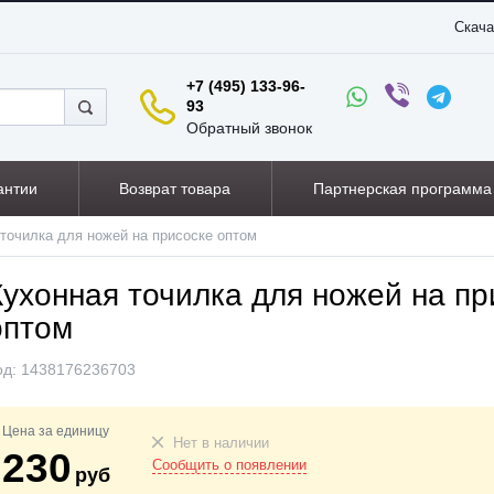
Скача
+7 (495) 133-96-
93
Обратный звонок
антии
Возврат товара
Партнерская программа
точилка для ножей на присоске оптом
Кухонная точилка для ножей на пр
оптом
од:
1438176236703
Цена за единицу
Нет в наличии
230
Сообщить о появлении
руб