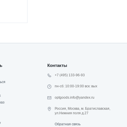
ь
Контакты
+7 (495) 133-96-93
ься
пн-сб: 10:00-19:00 вск: вых
к
optgoods.info@yandex.ru
каз
Россия, Москва, м. Братиславская,
ул.Нижния поля д.27
е
Обратная связь