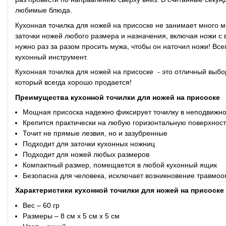
любимые блюда.
Кухонная точилка для ножей на присоске не занимает много 
заточки ножей любого размера и назначения, включая ножи с 
нужно раз за разом просить мужа, чтобы он наточил ножи! Все
кухонный инструмент.
Кухонная точилка для ножей на присоске - это отличный выб
который всегда хорошо продается!
Преимущества кухонной точилки для ножей на присоске
Мощная присоска надежно фиксирует точилку в неподвижн
Крепится практически на любую горизонтальную поверхнос
Точит не прямые лезвия, но и зазубренные
Подходит для заточки кухонных ножниц
Подходит для ножей любых размеров
Компактный размер, помещается в любой кухонный ящик
Безопасна для человека, исключает возникновение травмоо
Характеристики кухонной точилки для ножей на присоске
Вес – 60 гр
Размеры – 8 см х 5 см х 5 см