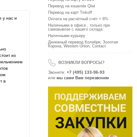
Перевод на кошелёк Qiwi
Перевод на карт Tinkoff
 у нас и
Оплата на расчётный счёт + 8%
Наличными в офисе , только при
самовывозе с нашего склада
Наличными курьеру
Денежный перевод Колибри, Золотая
Корона, Western Union, Contact
ьно
стоит из
змельчением
ВОЗНИКЛИ ВОПРОСЫ?
ктов
Звоните:
+7 (495) 133-96-93
ном
или
мы сами Вам перезвоним
т в