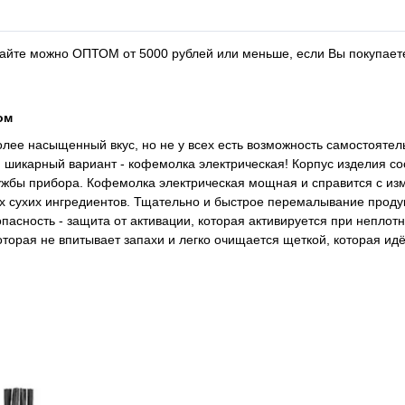
йте можно ОПТОМ от 5000 рублей или меньше, если Вы покупаете
ом
олее насыщенный вкус, но не у всех есть возможность самостоятел
шикарный вариант - кофемолка электрическая! Корпус изделия со
службы прибора. Кофемолка электрическая мощная и справится с и
их сухих ингредиентов. Тщательно и быстрое перемалывание проду
асность - защита от активации, которая активируется при неплот
торая не впитывает запахи и легко очищается щеткой, которая идё