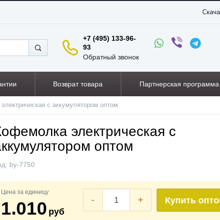
Скача
+7 (495) 133-96-
93
Обратный звонок
антии
Возврат товара
Партнерская программа
электрическая с аккумулятором оптом
Кофемолка электрическая с
аккумулятором оптом
од:
by-7750
Цена за единицу
-
+
Купить опт
1.010
руб