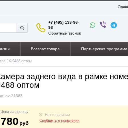
Скача
+7 (495) 133-96-
93
Обратный звонок
антии
Возврат товара
Партнерская программа
ера JX-9488 оптом
Камера заднего вида в рамке номе
9488 оптом
од:
av-21383
Цена за единицу
Нет в наличии
780
Сообщить о появлении
руб