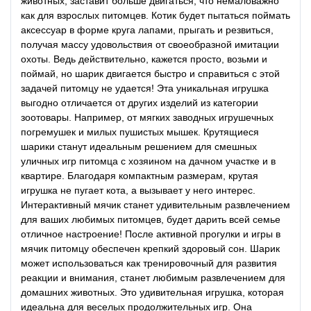
животных, заставит больше двигаться, что немаловажно
как для взрослых питомцев. Котик будет пытаться поймать
аксессуар в форме круга лапами, прыгать и резвиться,
получая массу удовольствия от своеобразной имитации
охоты. Ведь действительно, кажется просто, возьми и
поймай, но шарик двигается быстро и справиться с этой
задачей питомцу не удается! Эта уникальная игрушка
выгодно отличается от других изделий из категории
зоотовары. Например, от мягких заводных игрушечных
погремушек и милых пушистых мышек. Крутящиеся
шарики станут идеальным решением для смешных
уличных игр питомца с хозяином на дачном участке и в
квартире. Благодаря компактным размерам, крутая
игрушка не пугает кота, а вызывает у него интерес.
Интерактивный мячик станет удивительным развлечением
для ваших любимых питомцев, будет дарить всей семье
отличное настроение! После активной прогулки и игры в
мячик питомцу обеспечен крепкий здоровый сон. Шарик
может использоваться как тренировочный для развития
реакции и внимания, станет любимым развлечением для
домашних животных. Это удивительная игрушка, которая
идеальна для веселых продолжительных игр. Она