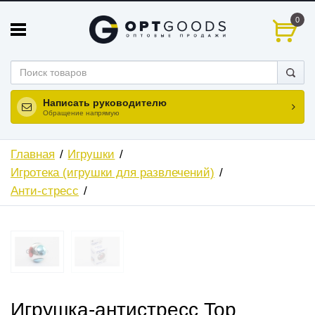
0
Написать руководителю
Обращение напрямую
Главная
Игрушки
Игротека (игрушки для развлечений)
Анти-стресс
ХИТ
Игрушка-антистресс Top