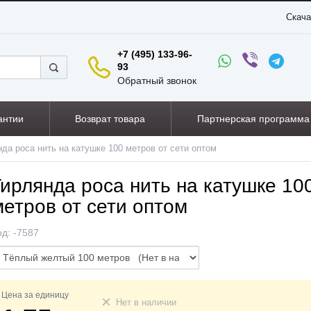
Скача
+7 (495) 133-96-
93
Обратный звонок
антии
Возврат товара
Партнерская программа
нда роса нить на катушке 100 метров от сети оптом
Гирлянда роса нить на катушке 10
метров от сети оптом
од:
-7587
Цена за единицу
Нет в наличии