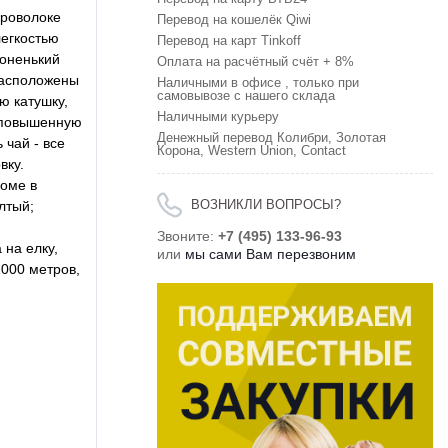
проволоке
Перевод на кошелёк Qiwi
легкостью
Перевод на карт Tinkoff
Тоненький
Оплата на расчётный счёт + 8%
 расположены
Наличными в офисе , только при
самовывозе с нашего склада
ю катушку,
Наличными курьеру
т повышенную
Денежный перевод Колибри, Золотая
 чай - все
Корона, Western Union, Contact
вку.
доме в
лтый;
ВОЗНИКЛИ ВОПРОСЫ?
Звоните:
+7 (495) 133-96-93
 на елку,
или
мы сами Вам перезвоним
2000 метров,