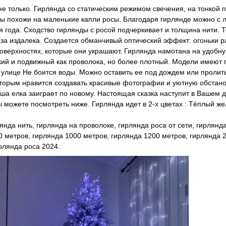
е только. Гирлянда со статическим режимом свечения, на тонкой 
ды похожи на маленькие капли росы. Благодаря гирлянде можно с 
 года. Сходство гирлянды с росой подчеркивает и толщина нити. 
лаза издалека. Создается обманчивый оптический эффект: огоньки
 поверхностях, которые они украшают. Гирлянда намотана на удобну
бкий и подвижный как проволока, но более плотный. Модели имею
а улице Не боится воды. Можно оставить ее под дождем или пролить
которым нравится создавать красивые фотографии и уютную обстано
ша елка заиграет по новому. Настоящая сказка наступит в Вашем 
ожете посмотреть ниже. Гирлянда идет в 2-х цветах : Тёплый же
.
нда нить, гирлянда на проволоке, гирлянда роса от сети, гирлянда
0 метров, гирлянда 1000 метров, гирлянда 1200 метров, гирлянда 
ирлянда роса 2024.