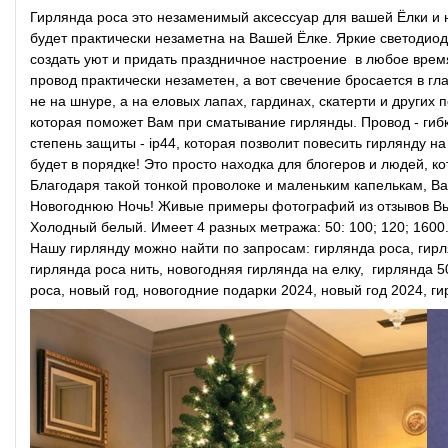
Гирлянда роса это незаменимый аксессуар для вашей Ёлки и н
будет практически незаметна на Вашей Ёлке. Яркие светодио
создать уют и придать праздничное настроение в любое время
провод практически незаметен, а вот свечение бросается в г
не на шнуре, а на еловых лапах, гардинах, скатерти и других
которая поможет Вам при сматывание гирлянды. Провод - ги
степень защиты - ip44, которая позволит повесить гирлянду н
будет в порядке! Это просто находка для блогеров и людей, 
Благодаря такой тонкой проволоке и маленьким капелькам, Ва
Новогоднюю Ночь! Живые примеры фотографий из отзывов Вы м
Холодный белый. Имеет 4 разных метража: 50: 100; 120; 1600
Нашу гирлянду можно найти по запросам: гирлянда роса, гирля
гирлянда роса нить, новогодняя гирлянда на елку, гирлянда 5
роса, новый год, новогодние подарки 2024, новый год 2024, г