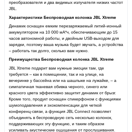
преобразователя и два видимых излучателя низких частот
JBL.
Характеристики
Беспроводная колонка JBL Xtreme
Динамик оснащен емким перезаряжаемый литий-ионный
аккумулятором на 10 000 мА*ч, обеспечивающим до 15
часов автономной работы, и двойным USB-выходом для
зарядки, поэтому ваша музыка будет звучать, а устройства
– работать так долго, сколько вам нужно.
Преимущества
Беспроводная колонка JBL Xtreme
JBL Xtreme подарит вам нужные эмоции там, где
требуется – как в помещении, так и на улице, на
вечеринке у бассейна или на шашлыке на лужайке, – а
симпатичная тканевая обивка черного, синего или
красного цвета эффективно защитит динамик от брызг.
Кроме того, продукт оснащен спикерфоном с функциями
шумоподавления и эхокомпенсации для четкой
конференц-связи, а функция JBL Connect позволяет
объединять в беспроводную сеть несколько колонок,
поддерживающих эту функцию, и таким образом
усиливать акустические ощущения от прослушивания.