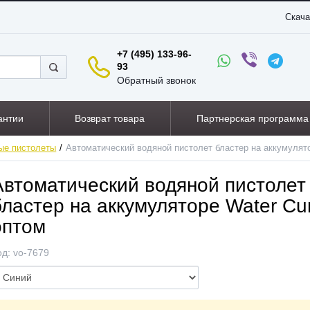
Скача
+7 (495) 133-96-
93
Обратный звонок
антии
Возврат товара
Партнерская программа
ые пистолеты
Автоматический водяной пистолет бластер на аккумулят
Автоматический водяной пистолет
бластер на аккумуляторе Water Cu
оптом
од:
vo-7679