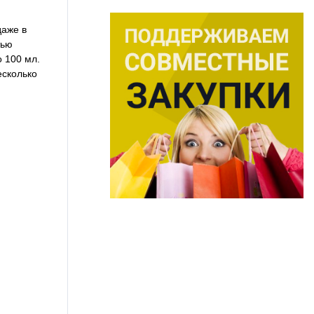
даже в
тью
 100 мл.
есколько