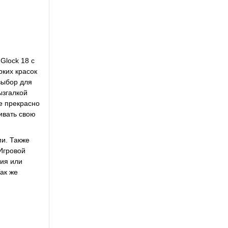
Glock 18 с
рких красок
выбор для
ызгалкой
е прекрасно
ивать свою
ми. Также
Игровой
ия или
ак же