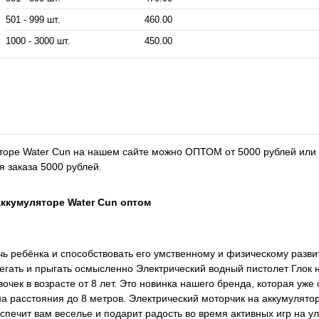
501 - 999 шт.
460.00
1000 - 3000 шт.
450.00
яторе Water Cun на нашем сайте можно ОПТОМ от 5000 рублей или
я заказа 5000 рублей.
аккумуляторе Water Cun оптом
чь ребёнка и способствовать его умственному и физическому разв
егать и прыгать осмысленно Электрический водный пистолет Глок 
очек в возрасте от 8 лет. Это новинка нашего бренда, которая уже 
а расстояния до 8 метров. Электрический моторчик на аккумулято
еспечит вам веселье и подарит радость во время активных игр на у