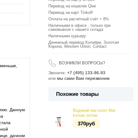
Перевод на кошелёк Qiwi
Перевод на карт Tinkoff
Оплата на расчётный счёт + 8%
Наличными в офисе , только при
самовывозе с нашего склада
Наличными курьеру
Денежный перевод Колибри, Золотая
Корона, Western Union, Contact
ВОЗНИКЛИ ВОПРОСЫ?
 меньше,
Звоните:
+7 (495) 133-96-93
или
мы сами Вам перезвоним
Похожие товары
итию. Данную
Водяной пистолет Mar-
ksman оптом
на
стала
370
руб
рной
лице, дачном