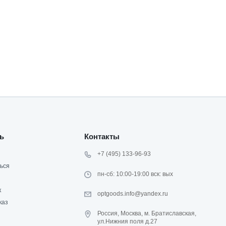
ь
Контакты
+7 (495) 133-96-93
ься
пн-сб: 10:00-19:00 вск: вых
к
optgoods.info@yandex.ru
каз
Россия, Москва, м. Братиславская,
ул.Нижния поля д.27