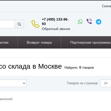
Скача
+7 (495) 133-96-
93
Обратный звонок
антии
Возврат товара
Партнерская программа
со склада в Москве
Найдено:
0
товаров
Товаров на странице
записей.