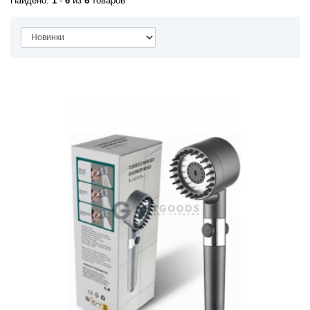
Найдено:
1
-
6
из
6
товаров