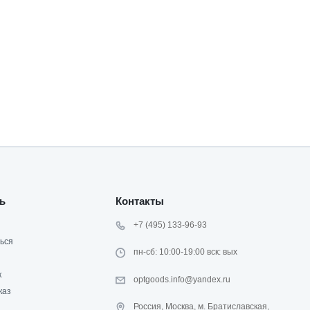
ь
Контакты
+7 (495) 133-96-93
ься
пн-сб: 10:00-19:00 вск: вых
к
optgoods.info@yandex.ru
каз
Россия, Москва, м. Братиславская,