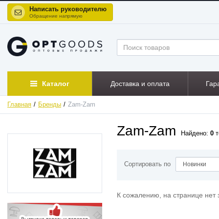
Написать руководителю
Обращение напрямую
Каталог
Доставка и оплата
Гар
Главная
Бренды
Zam-Zam
Zam-Zam
Найдено:
0
т
Сортировать по
К сожалению, на странице нет 