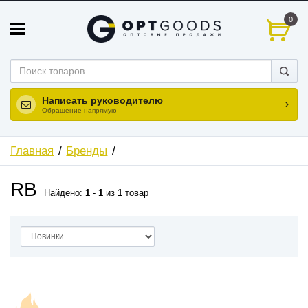
0
Написать руководителю
Обращение напрямую
Главная
Бренды
RB
Найдено:
1
-
1
из
1
товар