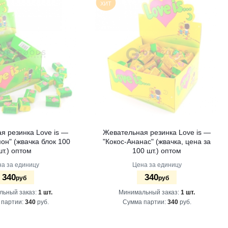
ХИТ
я резинка Love is —
Жевательная резинка Love is —
он" (жвачка блок 100
"Кокос-Ананас" (жвачка, цена за
шт.) оптом
100 шт.) оптом
а за единицу
Цена за единицу
340
340
руб
руб
льный заказ:
1 шт.
Минимальный заказ:
1 шт.
 партии:
340
руб.
Сумма партии:
340
руб.