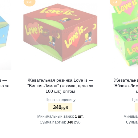
ХИТ
ХИТ
is —
Жевательная резинка Love is —
Жевательна
на за
"Вишня-Лимон" (жвачка, цена за
"Яблоко-Лим
100 шт.) оптом
Цена за единицу
Цен
340
руб
Минимальный заказ:
1 шт.
Минима
Сумма партии:
340
руб.
Сумма