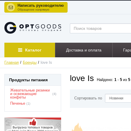
Написать руководителю
Обращение напрямую
Каталог
Доставка и оплата
Гар
Главная
Бренды
love Is
love Is
Продукты питания
Найдено:
1
-
5
из
5
Жевательные резинки
и освежающие
(4)
конфеты
Сортировать по
Печенье
(1)