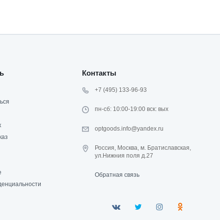
ь
Контакты
+7 (495) 133-96-93
ься
пн-сб: 10:00-19:00 вск: вых
к
optgoods.info@yandex.ru
каз
Россия, Москва, м. Братиславская,
ул.Нижния поля д.27
е
Обратная связь
денциальности