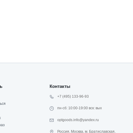
ь
Контакты
+7 (495) 133-96-93
ься
пн-сб: 10:00-19:00 вск: вых
к
optgoods.info@yandex.ru
каз
Россия, Москва, м. Братиславская,