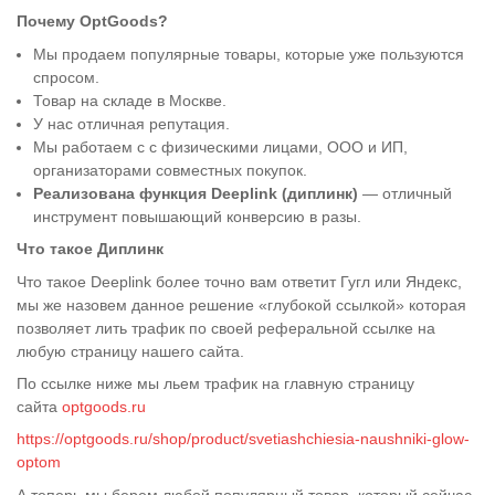
Почему OptGoods?
Мы продаем популярные товары, которые уже пользуются
спросом.
Товар на складе в Москве.
У нас отличная репутация.
Мы работаем с с физическими лицами, ООО и ИП,
организаторами совместных покупок.
Реализована функция Deeplink (диплинк)
— отличный
инструмент повышающий конверсию в разы.
Что такое Диплинк
Что такое Deeplink более точно вам ответит Гугл или Яндекс,
мы же назовем данное решение «глубокой ссылкой» которая
позволяет лить трафик по своей реферальной ссылке на
любую страницу нашего сайта.
По ссылке ниже мы льем трафик на главную страницу
сайта
optgoods.ru
https://optgoods.ru/shop/product/svetiashchiesia-naushniki-glow-
optom
А теперь
мы берем любой популярный товар, который сейчас