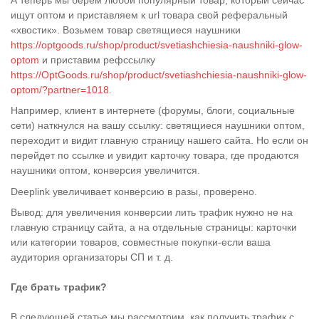
ищут оптом и приставляем к
url
товара свой реферальный
«хвостик». Возьмем товар светящиеся наушники
https://optgoods.ru/shop/product/svetiashchiesia-naushniki-glow-
optom
и приставим рефссылку
https://OptGoods.ru/shop/product/svetiashchiesia-naushniki-glow-
optom/
?partner=1018
.
Например, клиент в интернете (форумы, блоги, социальные
сети) наткнулся на вашу ссылку: светящиеся наушники оптом,
переходит и видит главную страницу нашего сайта. Но если он
перейдет по ссылке и увидит карточку товара, где продаются
наушники оптом, конверсия увеличится.
Deeplink
увеличивает конверсию в разы, проверено.
В
ывод: для увеличения конверсии лить трафик нужно не на
главную страницу сайта, а на отдельные страницы: карточки
или категории товаров, совместные покупки-если ваша
аудитория организаторы СП и т. д.
Где брать трафик?
В следующей статье мы
рассмотрим, как получить трафик с